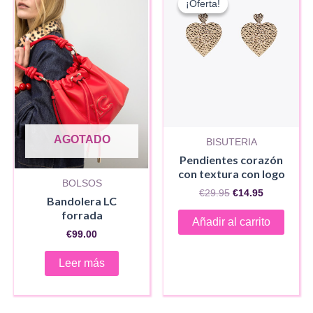
¡Oferta!
¡Oferta!
AGOTADO
BISUTERIA
Pendientes corazón
con textura con logo
BOLSOS
El
El
€
29.95
€
14.95
Bandolera LC
precio
precio
forrada
original
actual
Añadir al carrito
era:
es:
€
99.00
€29.95.
€14.95.
Leer más