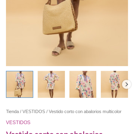
Tienda
/
VESTIDOS
/ Vestido corto con abalorios multicolor
VESTIDOS