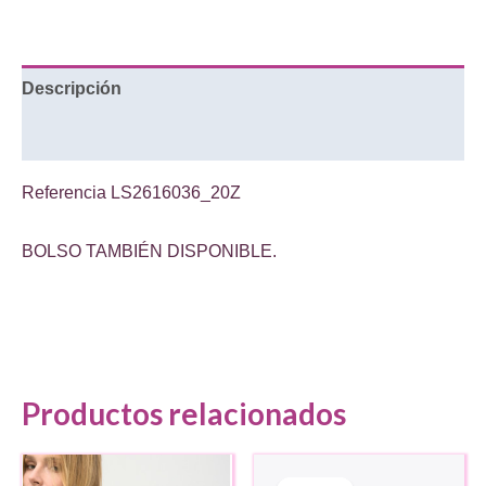
abalorios
multicolor
cantidad
Descripción
Información adicional
Referencia
LS2616036_20Z
BOLSO TAMBIÉN DISPONIBLE.
Productos relacionados