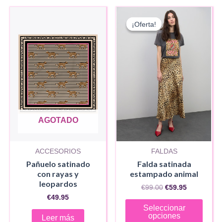
¡Oferta!
¡Oferta!
AGOTADO
ACCESORIOS
FALDAS
Pañuelo satinado
Falda satinada
con rayas y
estampado animal
leopardos
El
El
€
99.00
€
59.95
precio
precio
€
49.95
Este
original
actual
Seleccionar
era:
es:
produ
opciones
Leer más