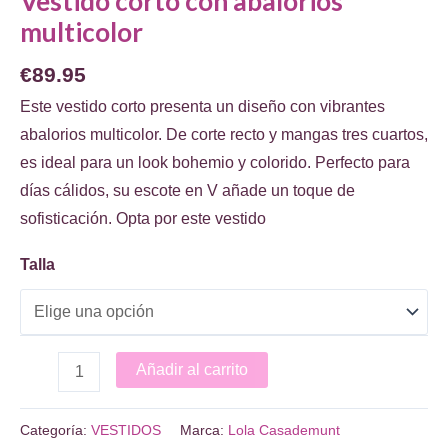
Vestido corto con abalorios
multicolor
€
89.95
Este vestido corto presenta un diseño con vibrantes
abalorios multicolor. De corte recto y mangas tres cuartos,
es ideal para un look bohemio y colorido. Perfecto para
días cálidos, su escote en V añade un toque de
sofisticación. Opta por este vestido
Talla
Vestido
Añadir al carrito
corto
con
Categoría:
VESTIDOS
Marca:
Lola Casademunt