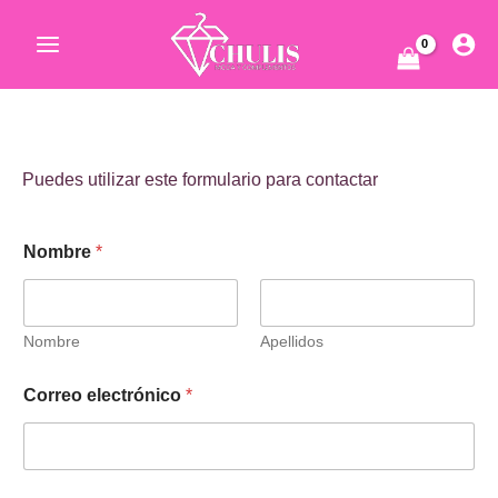
Ir
al
Main
contenido
Menu
ar
Puedes utilizar este formulario para contactar
Nombre
*
Nombre
Apellidos
ar
Correo electrónico
*