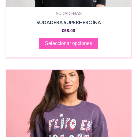
SUDADERAS
SUDADERA SUPERHEROÍNA
€
68.00
Este
Seleccionar opciones
producto
tiene
múltiples
variantes.
Las
opciones
se
pueden
elegir
en
la