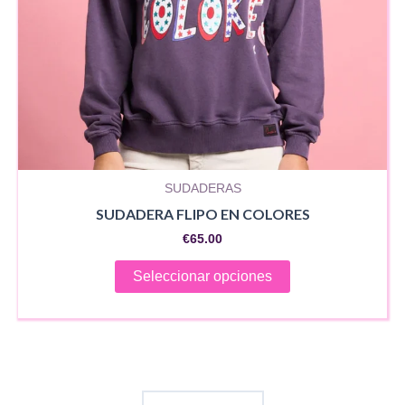
página
de
producto
SUDADERAS
SUDADERA FLIPO EN COLORES
€
65.00
Este
Seleccionar opciones
producto
tiene
múltiples
variantes.
Las