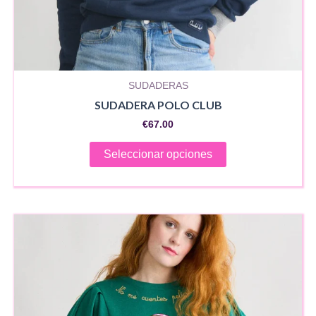
SUDADERAS
SUDADERA POLO CLUB
€
67.00
Este
Seleccionar opciones
producto
tiene
múltiples
variantes.
Las
opciones
se
pueden