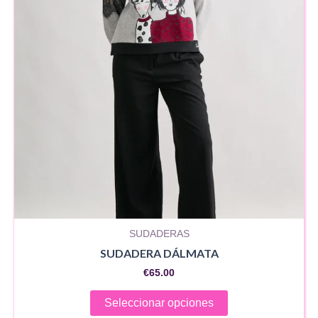
pueden
elegir
en
la
página
de
producto
SUDADERAS
SUDADERA DÁLMATA
€
65.00
Este
Seleccionar opciones
producto