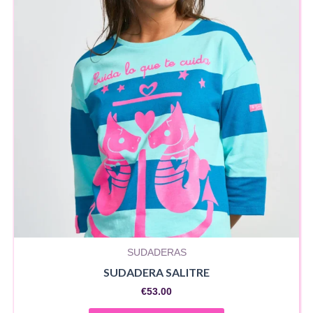
opciones
se
pueden
elegir
en
la
página
de
producto
SUDADERAS
SUDADERA SALITRE
€
53.00
Este