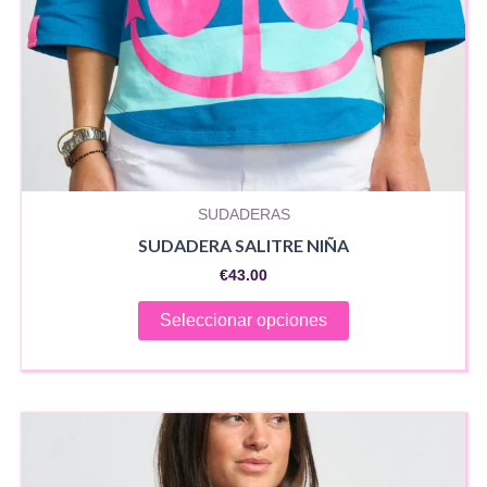
SUDADERAS
SUDADERA SALITRE NIÑA
€
43.00
Este
Seleccionar opciones
producto
tiene
múltiples
variantes.
Las