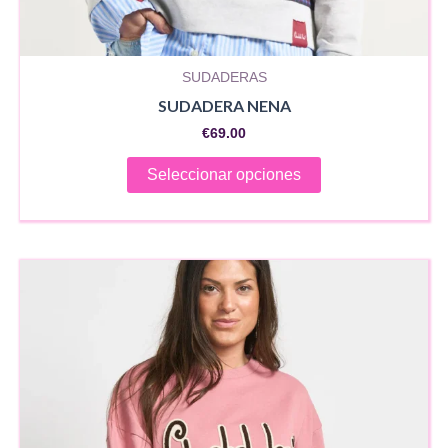
SUDADERAS
SUDADERA NENA
€
69.00
Este
Seleccionar opciones
producto
tiene
múltiples
variantes.
Las
opciones
se
pueden
elegir
en