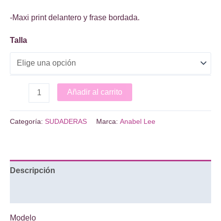
-Maxi print delantero y frase bordada.
Talla
SUDADERA
Añadir al carrito
NENA
cantidad
Categoría:
SUDADERAS
Marca:
Anabel Lee
Descripción
Información adicional
Modelo