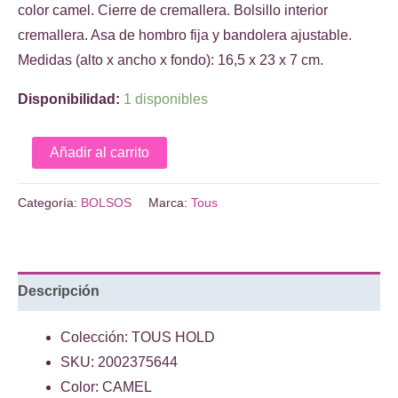
original
actual
color camel. Cierre de cremallera. Bolsillo interior
era:
es:
cremallera. Asa de hombro fija y bandolera ajustable.
€189.00.
€170.10.
Medidas (alto x ancho x fondo): 16,5 x 23 x 7 cm.
Disponibilidad:
1 disponibles
Bandolera
Añadir al carrito
camel
TOUS
Categoría:
BOLSOS
Marca:
Tous
Hold
cantidad
Descripción
Colección: TOUS HOLD
SKU: 2002375644
Color: CAMEL