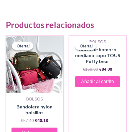
Productos relacionados
BOLSOS
¡Oferta!
¡Oferta!
¡Oferta!
¡Oferta!
Bolso de hombro
mediano topo TOUS
Puffy bear
El
El
€
169.00
€
84.00
precio
precio
original
actual
Añadir al carrito
era:
es:
€169.00.
€84.00.
BOLSOS
Bandolera nylon
bolsillos
El
El
€
57.40
€
40.18
precio
precio
Este
original
actual