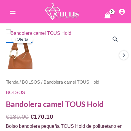
Ir
al
Main
contenido
Menu
ar
¡Oferta!
Tienda
/
BOLSOS
/ Bandolera camel TOUS Hold
ar
BOLSOS
Bandolera camel TOUS Hold
El
El
€
189.00
€
170.10
precio
precio
Bolso bandolera pequeña TOUS Hold de poliuretano en