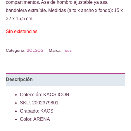
era:
es:
compartimentos. Asa de hombro ajustable ya asa
€169.00.
€135.00.
bandolera extraíble. Medidas (alto x ancho x fondo): 15 x
32 x 15,5 cm.
Sin existencias
Categoría:
BOLSOS
Marca:
Tous
Descripción
Colección: KAOS ICON
SKU: 2002379801
Grabado: KAOS
Color: ARENA