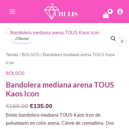
Ir
al
Main
contenido
Menu
ar
¡Oferta!
Tienda
/
BOLSOS
/ Bandolera mediana arena TOUS Kaos
Icon
BOLSOS
Bandolera mediana arena TOUS
ar
Kaos Icon
El
El
€
169.00
€
135.00
precio
precio
Bolso bandolera mediana TOUS Kaos Icon de
original
actual
poliuretano en color arena. Cierre de cremallera. Dos