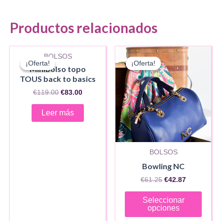
Productos relacionados
AGOTADO
BOLSOS
¡Oferta!
¡Oferta!
¡Oferta!
¡Oferta!
Minibolso topo
TOUS back to basics
El
El
€
119.00
€
83.00
precio
precio
original
actual
Leer más
era:
es:
€119.00.
€83.00.
BOLSOS
Bowling NC
El
El
€
61.25
€
42.87
precio
precio
Este
original
actual
Seleccionar
era:
es:
produ
opciones
€61.25.
€42.87.