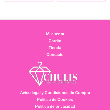
múltiples
variantes.
Las
opciones
se
Mi cuenta
pueden
Carrito
elegir
Tienda
en
Contacto
la
página
de
producto
Aviso legal y Condiciones de Compra
Política de Cookies
Política de privacidad