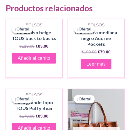
Productos relacionados
AGOTADO
BOLSOS
BOLSOS
¡Oferta!
¡Oferta!
¡Oferta!
¡Oferta!
Minibolso beige
Bandolera mediana
TOUS back to basics
negro Audree
Pockets
El
El
€
119.00
€
83.00
precio
precio
El
El
€
199.00
€
79.00
original
actual
precio
precio
Añadir al carrito
era:
es:
original
actual
Leer más
€119.00.
€83.00.
era:
es:
€199.00.
€79.00.
BOLSOS
¡Oferta!
¡Oferta!
¡Oferta!
¡Oferta!
Saca grande topo
TOUS Puffy Bear
El
El
€
179.00
€
89.00
precio
precio
original
actual
Añadir al carrito