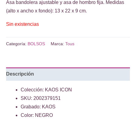
era:
es:
Asa bandolera ajustable y asa de hombro fija. Medidas
€169.00.
€135.00.
(alto x ancho x fondo): 13 x 22 x 9 cm.
Sin existencias
Categoría:
BOLSOS
Marca:
Tous
Descripción
Colección: KAOS ICON
SKU: 2002379151
Grabado: KAOS
Color: NEGRO