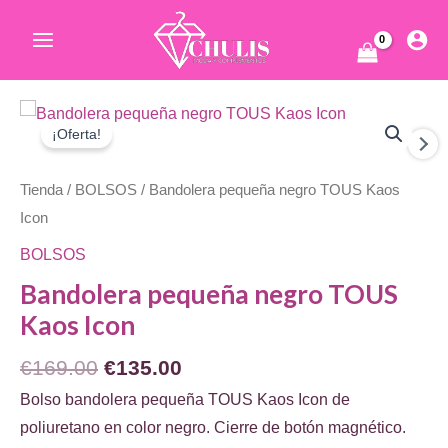
Ir
al
Main
contenido
Menu
ar
¡Oferta!
Tienda
/
BOLSOS
/ Bandolera pequeña negro TOUS Kaos
Icon
BOLSOS
Bandolera pequeña negro TOUS
ar
Kaos Icon
El
El
€
169.00
€
135.00
precio
precio
Bolso bandolera pequeña TOUS Kaos Icon de
original
actual
poliuretano en color negro. Cierre de botón magnético.