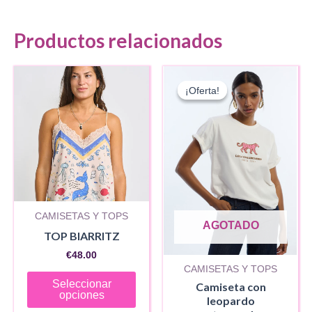
Productos relacionados
¡Oferta!
¡Oferta!
CAMISETAS Y TOPS
AGOTADO
TOP BIARRITZ
€
48.00
CAMISETAS Y TOPS
Este
Seleccionar
Camiseta con
producto
opciones
leopardo