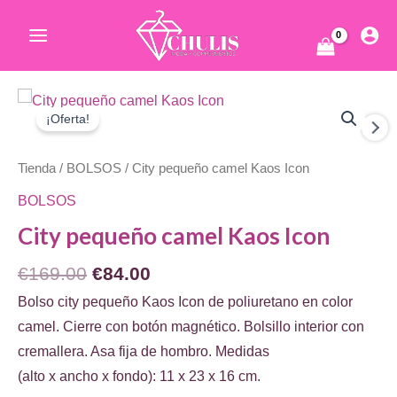
Ir
al
Main
contenido
Menu
ar
¡Oferta!
Tienda
/
BOLSOS
/ City pequeño camel Kaos Icon
BOLSOS
City pequeño camel Kaos Icon
El
El
€
169.00
€
84.00
ar
precio
precio
Bolso city pequeño Kaos Icon de poliuretano en color
original
actual
camel. Cierre con botón magnético. Bolsillo interior con
era:
es:
cremallera. Asa fija de hombro. Medidas
€169.00.
€84.00.
(alto x ancho x fondo): 11 x 23 x 16 cm.