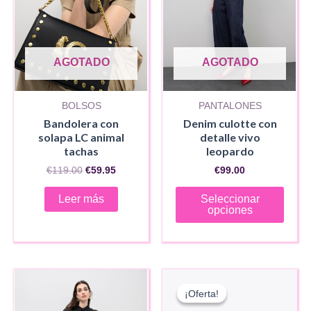
AGOTADO
AGOTADO
BOLSOS
PANTALONES
Bandolera con
Denim culotte con
solapa LC animal
detalle vivo
tachas
leopardo
El
El
€
119.00
€
59.95
€
99.00
precio
precio
Este
original
actual
Leer más
Seleccionar
era:
es:
produ
opciones
€119.00.
€59.95.
tiene
múlti
varia
Las
¡Oferta!
¡Oferta!
opci