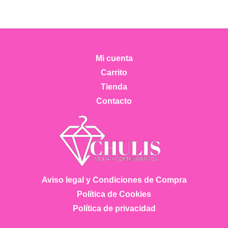
variantes.
Las
opciones
se
Mi cuenta
pueden
Carrito
elegir
Tienda
en
Contacto
la
página
de
producto
Aviso legal y Condiciones de Compra
Política de Cookies
Política de privacidad