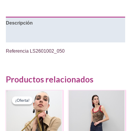
Descripción
Información adicional
Referencia
LS2601002_050
Productos relacionados
¡Oferta!
¡Oferta!