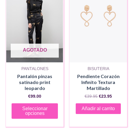
se
pued
elegir
en
la
pági
AGOTADO
de
produ
PANTALONES
BISUTERIA
Pantalón pinzas
Pendiente Corazón
satinado print
Infinito Textura
leopardo
Martillado
El
El
€
99.00
€
39.95
€
23.95
precio
precio
Este
original
actual
Seleccionar
Añadir al carrito
era:
es:
producto
opciones
€39.95.
€23.95.
tiene
múltiples