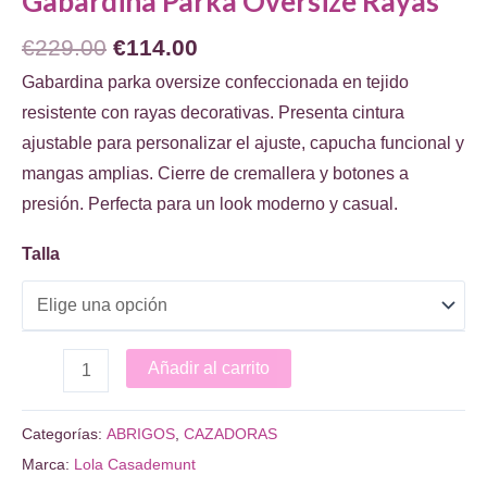
Gabardina Parka Oversize Rayas
El
El
€
229.00
€
114.00
precio
precio
Gabardina parka oversize confeccionada en tejido
original
actual
resistente con rayas decorativas. Presenta cintura
era:
es:
ajustable para personalizar el ajuste, capucha funcional y
€229.00.
€114.00.
mangas amplias. Cierre de cremallera y botones a
presión. Perfecta para un look moderno y casual.
Talla
Gabardina
Añadir al carrito
Parka
Oversize
Categorías:
ABRIGOS
,
CAZADORAS
Rayas
Marca:
Lola Casademunt
cantidad