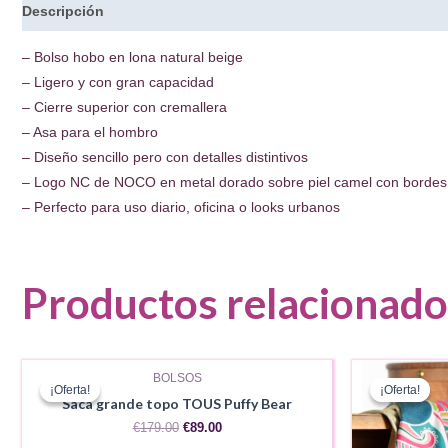
Descripción
– Bolso hobo en lona natural beige
– Ligero y con gran capacidad
– Cierre superior con cremallera
– Asa para el hombro
– Diseño sencillo pero con detalles distintivos
– Logo NC de NOCO en metal dorado sobre piel camel con bordes 
– Perfecto para uso diario, oficina o looks urbanos
Productos relacionado
BOLSOS
¡Oferta!
¡Oferta!
¡Oferta!
¡Oferta!
Saca grande topo TOUS Puffy Bear
El
El
€
179.00
€
89.00
precio
precio