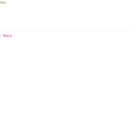
bles
a:
Noco