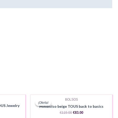
BOLSOS
¡Oferta!
¡Oferta!
US Jewelry
Minibolso beige TOUS back to basics
El
El
€
119.00
€
83.00
precio
precio