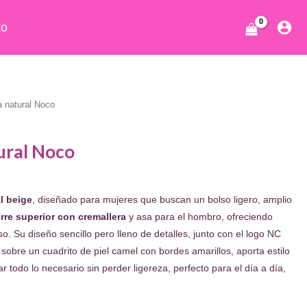
to
a natural Noco
ural Noco
cio
l beige
, diseñado para mujeres que buscan un bolso ligero, amplio
ual
rre superior con cremallera
y asa para el hombro, ofreciendo
o. Su diseño sencillo pero lleno de detalles, junto con el logo NC
.80.
bre un cuadrito de piel camel con bordes amarillos, aporta estilo
ar todo lo necesario sin perder ligereza, perfecto para el día a día,