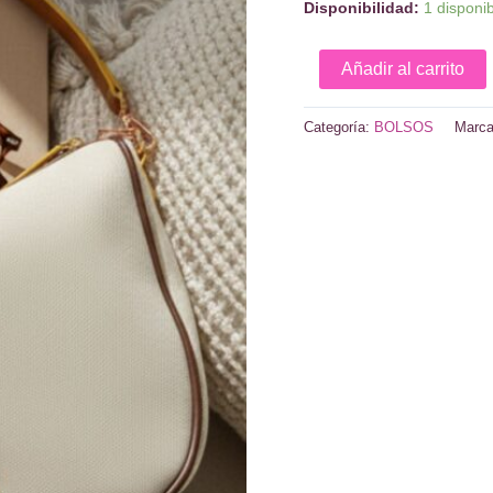
Disponibilidad:
1 disponi
Hobo
Añadir al carrito
lona
natural
Categoría:
BOLSOS
Marc
Noco
cantidad