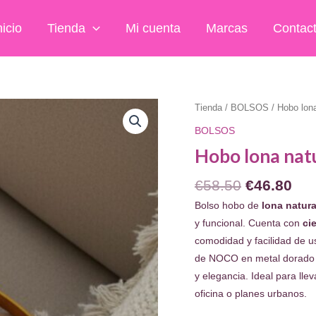
nicio
Tienda
Mi cuenta
Marcas
Contac
Tienda
/
BOLSOS
/ Hobo lon
BOLSOS
Hobo lona nat
El
El
€
58.50
€
46.80
precio
pre
Bolso hobo de
lona natura
original
act
y funcional. Cuenta con
cie
era:
es:
comodidad y facilidad de us
€58.50.
€46
de NOCO en metal dorado so
y elegancia. Ideal para llev
oficina o planes urbanos.