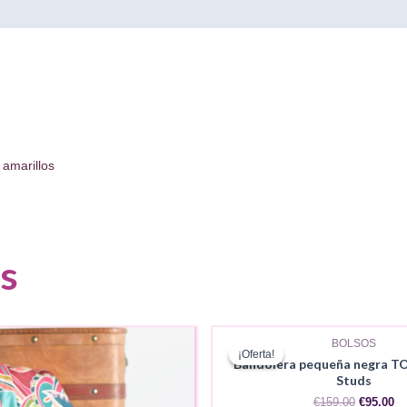
amarillos
s
AGOTADO
BOLSOS
¡Oferta!
¡Oferta!
Bandolera pequeña negra TO
Studs
El
El
€
159.00
€
95.00