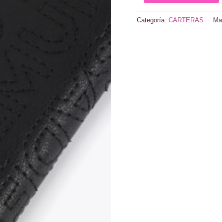
pespuntes
negro
Categoría:
CARTERAS
Ma
cantidad