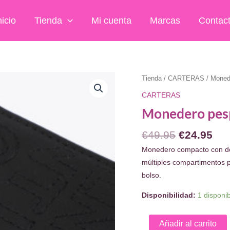
nicio
Tienda
Mi cuenta
Marcas
Contac
Tienda
/
CARTERAS
/ Moned
CARTERAS
Monedero pes
El
El
€
49.95
€
24.95
precio
pre
Monedero compacto con det
original
act
múltiples compartimentos pa
era:
es:
bolso.
€49.95.
€24
Disponibilidad:
1 disponi
Monedero
Añadir al carrito