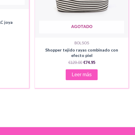
LC joya
AGOTADO
ecio
ual
BOLSOS
.95.
Shopper tejido rayas combinado con
efecto piel
El
El
€
129.00
€
74.95
precio
precio
original
actual
Leer más
era:
es:
€129.00.
€74.95.