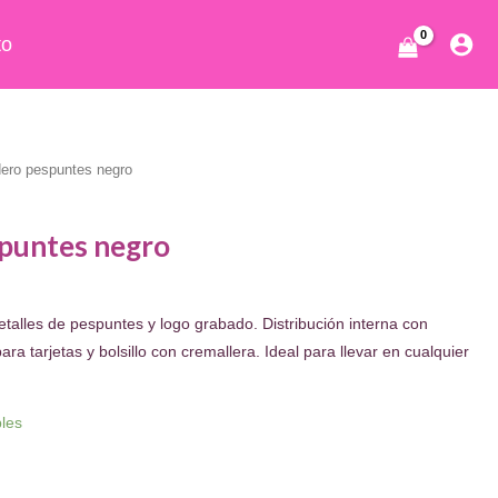
to
ero pespuntes negro
puntes negro
cio
alles de pespuntes y logo grabado. Distribución interna con
ual
ra tarjetas y bolsillo con cremallera. Ideal para llevar en cualquier
.95.
bles