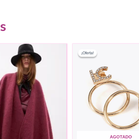
s
¡Oferta!
¡Oferta!
AGOTADO