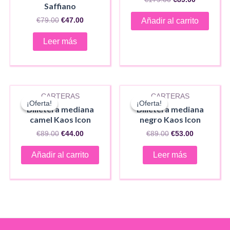
Saffiano
precio
precio
original
actual
El
El
€
79.00
€
47.00
Añadir al carrito
era:
es:
precio
precio
€179.00.
€89.00.
original
actual
Leer más
era:
es:
€79.00.
€47.00.
AGOTADO
CARTERAS
CARTERAS
¡Oferta!
¡Oferta!
¡Oferta!
¡Oferta!
Billetera mediana
Billetera mediana
camel Kaos Icon
negro Kaos Icon
El
El
El
El
€
89.00
€
44.00
€
89.00
€
53.00
precio
precio
precio
precio
original
actual
original
actual
Añadir al carrito
Leer más
era:
es:
era:
es:
€89.00.
€44.00.
€89.00.
€53.00.