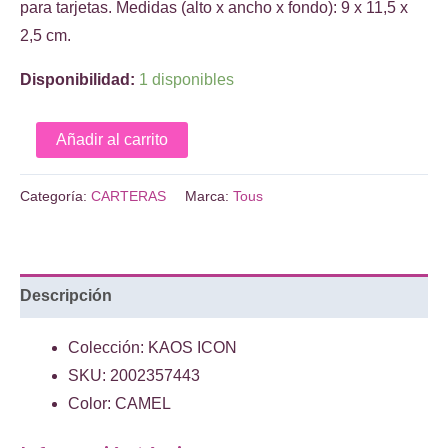
€79.00.
€39.00.
para tarjetas. Medidas (alto x ancho x fondo): 9 x 11,5 x
2,5 cm.
Disponibilidad:
1 disponibles
Monedero
Añadir al carrito
tarjetero
camel
Categoría:
CARTERAS
Marca:
Tous
Kaos
Icon
cantidad
Descripción
Colección: KAOS ICON
SKU: 2002357443
Color: CAMEL