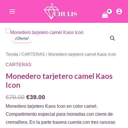
Ir
al
Main
contenido
Menu
ar
¡Oferta!
Tienda
/
CARTERAS
/ Monedero tarjetero camel Kaos Icon
CARTERAS
Monedero tarjetero camel Kaos
Icon
ar
El
El
€
79.00
€
39.00
precio
precio
Monedero tarjetero Kaos Icon en color camel.
original
actual
Compartimento especial para monedas con cierre de
era:
es:
cremallera. En la parte trasera cuenta con tres ranuras