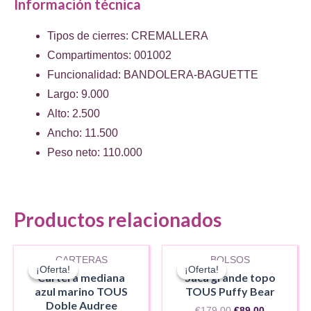
Información técnica
Tipos de cierres: CREMALLERA
Compartimentos: 001002
Funcionalidad: BANDOLERA-BAGUETTE
Largo: 9.000
Alto: 2.500
Ancho: 11.500
Peso neto: 110.000
Productos relacionados
AGOTADO
CARTERAS
BOLSOS
¡Oferta!
¡Oferta!
¡Oferta!
¡Oferta!
Cartera mediana
Saca grande topo
azul marino TOUS
TOUS Puffy Bear
Doble Audree
El
El
€
179.00
€
89.00