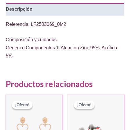
logo
Descripción
cantidad
Referencia
LF2503069_0M2
Composición y cuidados
Generico Componentes 1: Aleacion Zinc 95%, Acrílico
5%
Productos relacionados
¡Oferta!
¡Oferta!
¡Oferta!
¡Oferta!