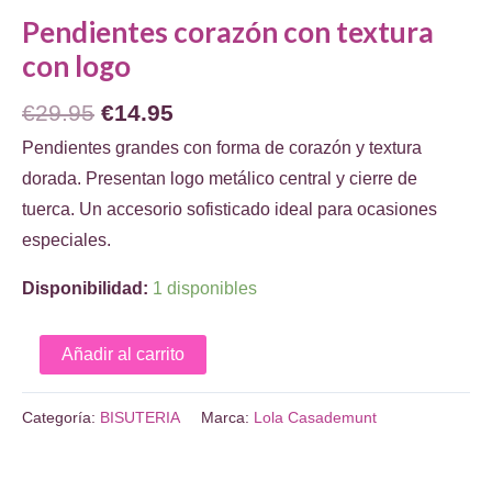
Pendientes corazón con textura
con logo
El
El
€
29.95
€
14.95
precio
precio
Pendientes grandes con forma de corazón y textura
original
actual
dorada. Presentan logo metálico central y cierre de
era:
es:
tuerca. Un accesorio sofisticado ideal para ocasiones
€29.95.
€14.95.
especiales.
Disponibilidad:
1 disponibles
Pendientes
Añadir al carrito
corazón
con
Categoría:
BISUTERIA
Marca:
Lola Casademunt
textura
con