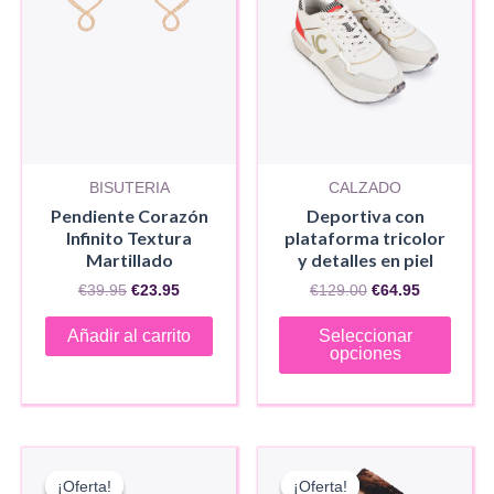
BISUTERIA
CALZADO
Pendiente Corazón
Deportiva con
Infinito Textura
plataforma tricolor
Martillado
y detalles en piel
El
El
El
El
€
39.95
€
23.95
€
129.00
€
64.95
precio
precio
precio
precio
Este
original
actual
original
actual
Añadir al carrito
Seleccionar
era:
es:
era:
es:
produ
opciones
€39.95.
€23.95.
€129.00.
€64.95.
tiene
múlti
varia
Las
¡Oferta!
¡Oferta!
¡Oferta!
¡Oferta!