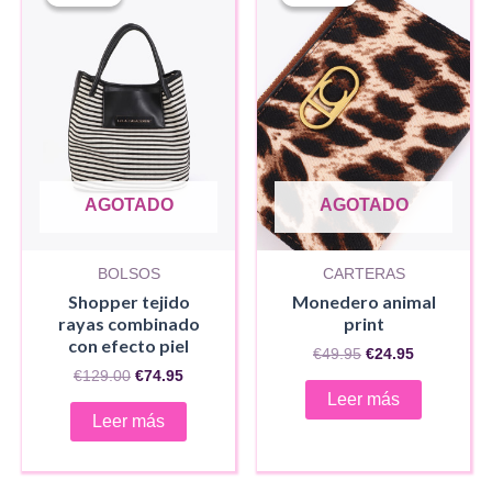
opci
se
pued
elegir
en
la
pági
AGOTADO
AGOTADO
de
produ
BOLSOS
CARTERAS
Shopper tejido
Monedero animal
rayas combinado
print
con efecto piel
El
El
€
49.95
€
24.95
precio
precio
El
El
€
129.00
€
74.95
original
actual
precio
precio
Leer más
era:
es:
original
actual
Leer más
€49.95.
€24.95.
era:
es:
€129.00.
€74.95.