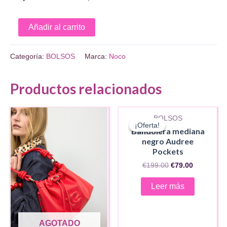
Shopper
Añadir al carrito
bordado
NC
Categoría:
BOLSOS
Marca:
Noco
rafia
cantidad
Productos relacionados
AGOTADO
BOLSOS
¡Oferta!
¡Oferta!
Bandolera mediana
negro Audree
Pockets
El
El
€
199.00
€
79.00
precio
precio
original
actual
Leer más
era:
es:
€199.00.
€79.00.
AGOTADO