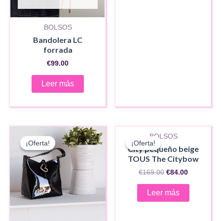
BOLSOS
Bandolera LC
forrada
€
99.00
Leer más
AGOTADO
BOLSOS
¡Oferta!
¡Oferta!
¡Oferta!
¡Oferta!
City pequeño beige
TOUS The Citybow
El
El
€
169.00
€
84.00
precio
precio
original
actual
Leer más
era:
es:
€169.00.
€84.00.