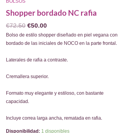
BOLSOS
Shopper bordado NC rafia
El
El
€
72.50
€
50.00
precio
precio
Bolso de estilo shopper diseñado en piel vegana con
original
actual
bordado de las iniciales de NOCO en la parte frontal.
era:
es:
€72.50.
€50.00.
Laterales de rafia a contraste.
Cremallera superior.
Formato muy elegante y estiloso, con bastante
capacidad.
Incluye correa larga ancha, rematada en rafia.
Disponibilidad:
1 disponibles