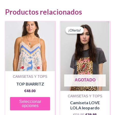
Productos relacionados
¡Oferta!
¡Oferta!
CAMISETAS Y TOPS
AGOTADO
TOP BIARRITZ
€
48.00
CAMISETAS Y TOPS
Este
Seleccionar
Camiseta LOVE
producto
opciones
LOLA leopardo
tiene
El
El
€
59.95
€
39.95