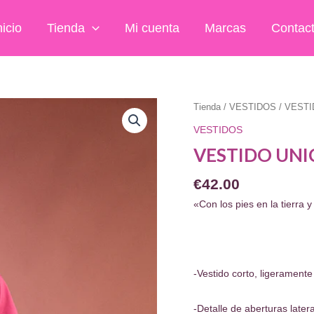
nicio
Tienda
Mi cuenta
Marcas
Contac
Tienda
/
VESTIDOS
/ VEST
VESTIDOS
VESTIDO UN
€
42.00
«Con los pies en la tierra
-Vestido corto, ligeramente
-Detalle de aberturas later