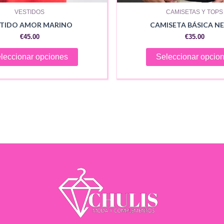
VESTIDOS
CAMISETAS Y TOPS
STIDO AMOR MARINO
CAMISETA BÁSICA N
€
45.00
€
35.00
Este
leccionar opciones
Seleccionar opcio
producto
tiene
múltiples
variantes.
Las
opciones
se
pueden
elegir
en
la
página
de