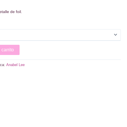
talle de foil.
 carrito
ca:
Anabel Lee