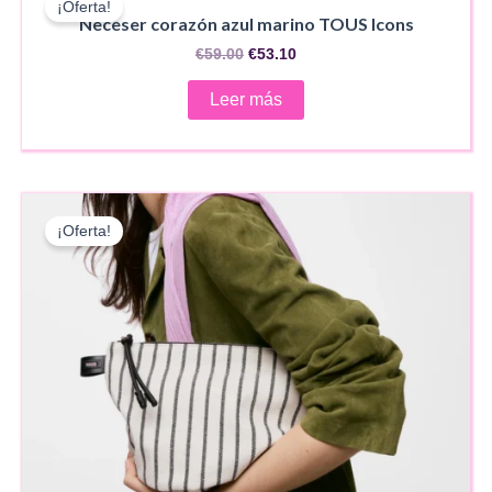
¡Oferta!
Neceser corazón azul marino TOUS Icons
El
El
€
59.00
€
53.10
precio
precio
original
actual
Leer más
era:
es:
€59.00.
€53.10.
¡Oferta!