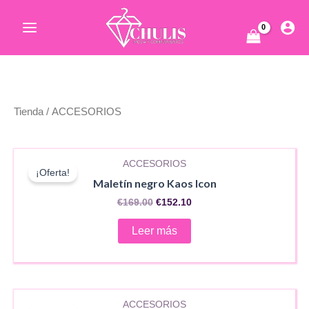
Ir
al
Main
contenido
Menu
ar
Tienda
/ ACCESORIOS
AGOTADO
ACCESORIOS
¡Oferta!
Maletín negro Kaos Icon
El
El
€
169.00
€
152.10
ar
precio
precio
original
actual
Leer más
era:
es:
€169.00.
€152.10.
AGOTADO
ACCESORIOS