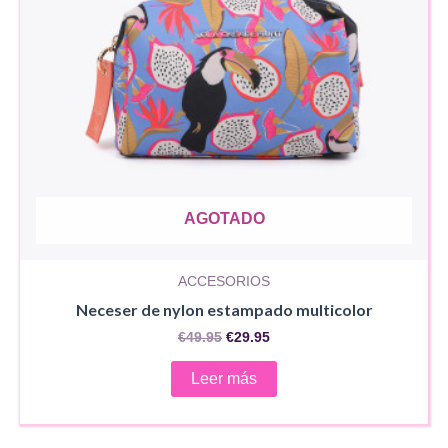
AGOTADO
ACCESORIOS
Neceser de nylon estampado multicolor
El
El
€
49.95
€
29.95
precio
precio
original
actual
Leer más
era:
es:
€49.95.
€29.95.