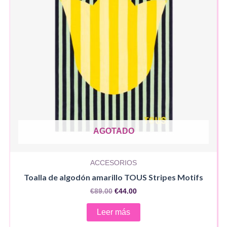
AGOTADO
ACCESORIOS
Toalla de algodón amarillo TOUS Stripes Motifs
El
El
€
89.00
€
44.00
precio
precio
original
actual
Leer más
era:
es:
€89.00.
€44.00.