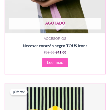
AGOTADO
ACCESORIOS
Neceser corazón negro TOUS Icons
El
El
€
59.00
€
41.00
precio
precio
original
actual
Leer más
era:
es:
€59.00.
€41.00.
¡Oferta!