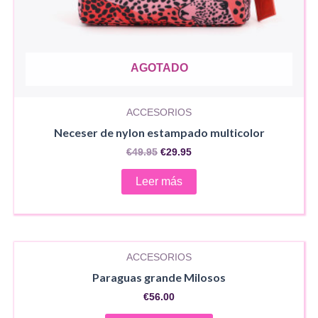
AGOTADO
ACCESORIOS
Neceser de nylon estampado multicolor
El
El
€
49.95
€
29.95
precio
precio
original
actual
Leer más
era:
es:
€49.95.
€29.95.
ACCESORIOS
Paraguas grande Milosos
€
56.00