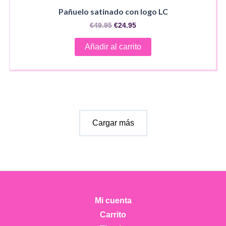
Pañuelo satinado con logo LC
El
El
€
49.95
€
24.95
precio
precio
original
actual
Añadir al carrito
era:
es:
€49.95.
€24.95.
Cargar más
Mi cuenta
Carrito