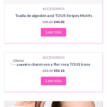
ACCESORIOS
Toalla de algodón azul TOUS Stripes Motifs
El
El
€
89.00
€
44.00
precio
precio
original
actual
Leer más
era:
es:
€89.00.
€44.00.
AGOTADO
ACCESORIOS
¡Oferta!
Llavero charm oso y flor rosa TOUS Icons
El
El
€
59.00
€
53.10
precio
precio
original
actual
Leer más
era:
es:
€59.00.
€53.10.