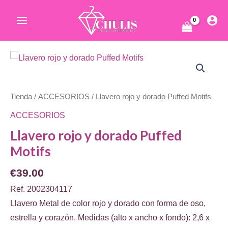
Ir
al
Main
contenido
Menu
ar
Tienda
/
ACCESORIOS
/ Llavero rojo y dorado Puffed Motifs
ACCESORIOS
Llavero rojo y dorado Puffed
Motifs
ar
€
39.00
Ref. 2002304117
Llavero Metal de color rojo y dorado con forma de oso,
estrella y corazón. Medidas (alto x ancho x fondo): 2,6 x