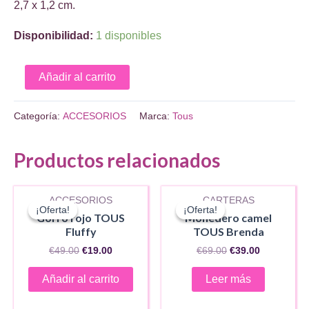
2,7 x 1,2 cm.
Disponibilidad:
1 disponibles
Llavero
Añadir al carrito
rojo
y
Categoría:
ACCESORIOS
Marca:
Tous
dorado
Puffed
Productos relacionados
AGOTADO
Motifs
cantidad
ACCESORIOS
CARTERAS
¡Oferta!
¡Oferta!
¡Oferta!
¡Oferta!
Gorro rojo TOUS
Monedero camel
Fluffy
TOUS Brenda
El
El
El
El
€
49.00
€
19.00
€
69.00
€
39.00
precio
precio
precio
precio
original
actual
original
actual
Añadir al carrito
Leer más
era:
es:
era:
es:
€49.00.
€19.00.
€69.00.
€39.00.