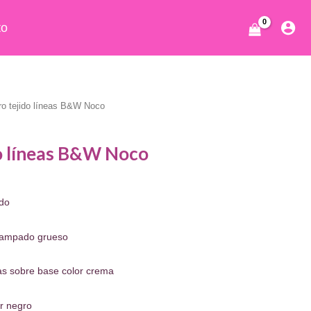
to
ero tejido líneas B&W Noco
do líneas B&W Noco
cio
ado
ual
stampado grueso
.40.
s sobre base color crema
or negro