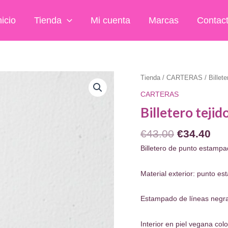
nicio
Tienda
Mi cuenta
Marcas
Contac
Tienda
/
CARTERAS
/ Billet
CARTERAS
Billetero teji
El
El
€
43.00
€
34.40
precio
pre
Billetero de punto estamp
original
act
era:
es:
Material exterior: punto e
€43.00.
€34
Estampado de líneas negra
Interior en piel vegana col