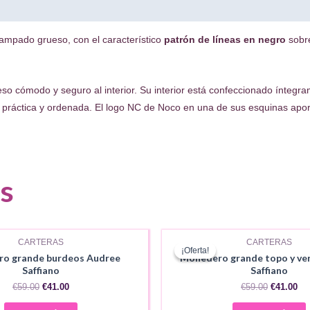
tampado grueso, con el característico
patrón de líneas en negro
sobre
eso cómodo y seguro al interior. Su interior está confeccionado íntegr
a práctica y ordenada. El logo NC de Noco en una de sus esquinas aporta
s
AGOTADO
AGOTADO
CARTERAS
CARTERAS
¡Oferta!
¡Oferta!
o grande burdeos Audree
Monedero grande topo y ve
Saffiano
Saffiano
El
El
El
El
€
59.00
€
41.00
€
59.00
€
41.00
precio
precio
precio
pr
original
actual
original
act