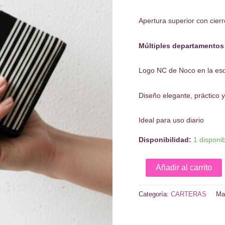
Apertura superior con cierr
Múltiples departamentos 
Logo NC de Noco en la es
Diseño elegante, práctico y
Ideal para uso diario
Disponibilidad:
1 disponi
Billetero
Añadir al carrito
tejido
líneas
Categoría:
CARTERAS
Ma
B&W
Noco