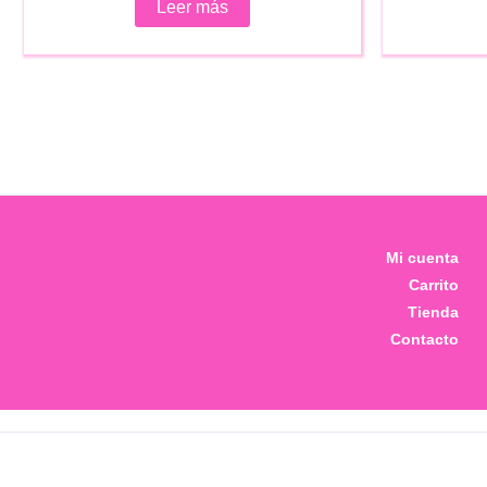
Leer más
era:
es:
€49.00.
€34.00.
Mi cuenta
Carrito
Tienda
Contacto