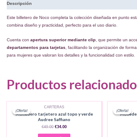
Descripción
Este billetero de Noco completa la colección diseñada en punto es
combina diseño y practicidad, perfecto para el uso diario.
Cuenta con
apertura superior mediante clip
, que permite un acc
departamentos para tarjetas
, facilitando la organización de form
para mujeres que valoran los detalles y la funcionalidad con estilo.
Productos relacionado
AGOTADO
CARTERAS
¡Oferta!
¡Oferta!
¡Oferta!
¡Oferta!
Monedero tarjetero azul topo y verde
Moneder
Audree Saffiano
El
El
€
49.00
€
34.00
precio
precio
original
actual