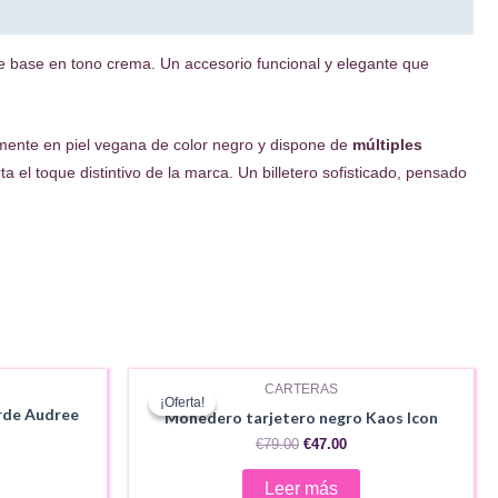
 base en tono crema. Un accesorio funcional y elegante que
amente en piel vegana de color negro y dispone de
múltiples
 el toque distintivo de la marca. Un billetero sofisticado, pensado
AGOTADO
CARTERAS
¡Oferta!
¡Oferta!
rde Audree
Monedero tarjetero negro Kaos Icon
El
El
€
79.00
€
47.00
precio
precio
ecio
original
actual
Leer más
ual
era:
es: