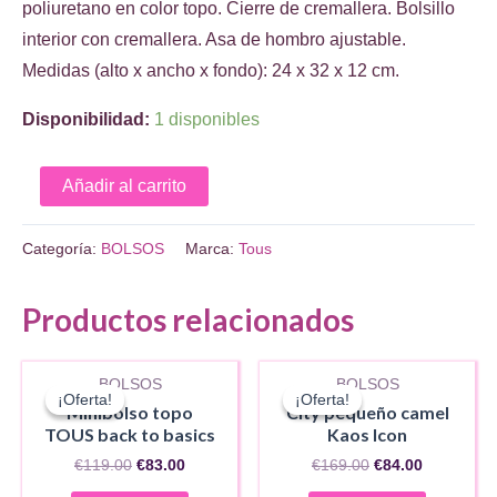
era:
es:
poliuretano en color topo. Cierre de cremallera. Bolsillo
€169.00.
€84.00.
interior con cremallera. Asa de hombro ajustable.
Medidas (alto x ancho x fondo): 24 x 32 x 12 cm.
Disponibilidad:
1 disponibles
Bolso
Añadir al carrito
de
hombro
Categoría:
BOLSOS
Marca:
Tous
mediano
topo
Productos relacionados
AGOTADO
AGOTADO
TOUS
Puffy
BOLSOS
BOLSOS
bear
¡Oferta!
¡Oferta!
¡Oferta!
¡Oferta!
Minibolso topo
City pequeño camel
cantidad
TOUS back to basics
Kaos Icon
El
El
El
El
€
119.00
€
83.00
€
169.00
€
84.00
precio
precio
precio
precio