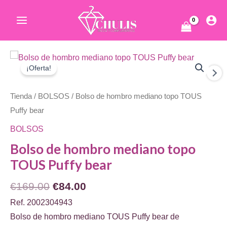
Ir
al
Main
contenido
Menu
ar
¡Oferta!
Tienda
/
BOLSOS
/ Bolso de hombro mediano topo TOUS
Puffy bear
BOLSOS
Bolso de hombro mediano topo
ar
TOUS Puffy bear
El
El
€
169.00
€
84.00
precio
precio
Ref. 2002304943
original
actual
Bolso de hombro mediano TOUS Puffy bear de