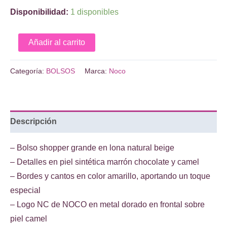
Disponibilidad:
1 disponibles
Bolso
Añadir al carrito
lona
natural
Categoría:
BOLSOS
Marca:
Noco
Noco
cantidad
Descripción
– Bolso shopper grande en lona natural beige
– Detalles en piel sintética marrón chocolate y camel
– Bordes y cantos en color amarillo, aportando un toque
especial
– Logo NC de NOCO en metal dorado en frontal sobre
piel camel