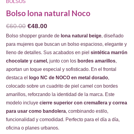
BOLSOS
Bolso lona natural Noco
El
El
€
60.00
€
48.00
precio
precio
Bolso shopper grande de
lona natural beige
, diseñado
original
actual
para mujeres que buscan un bolso espacioso, elegante y
era:
es:
lleno de detalles. Sus acabados en piel
sintética marrón
€60.00.
€48.00.
chocolate y camel,
junto con los
bordes amarillos
,
aportan un toque especial y sofisticado. En el frontal
destaca el
logo NC de NOCO en metal dorado
,
colocado sobre un cuadrito de piel camel con bordes
amarillos, reforzando la identidad de la marca. Este
modelo incluye
cierre superior con cremallera y correa
para usar como bandolera
, combinando estilo,
funcionalidad y comodidad. Perfecto para el día a día,
oficina o planes urbanos.