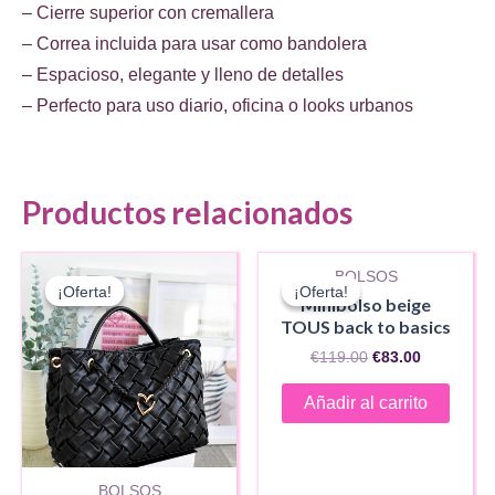
– Cierre superior con cremallera
– Correa incluida para usar como bandolera
– Espacioso, elegante y lleno de detalles
– Perfecto para uso diario, oficina o looks urbanos
Productos relacionados
BOLSOS
¡Oferta!
¡Oferta!
¡Oferta!
¡Oferta!
Minibolso beige
TOUS back to basics
El
El
€
119.00
€
83.00
precio
precio
original
actual
Añadir al carrito
era:
es:
€119.00.
€83.00.
BOLSOS