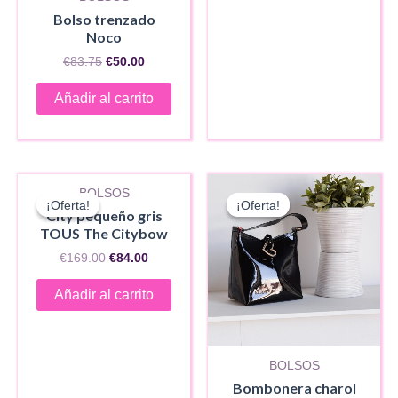
Bolso trenzado
Noco
El
El
€
83.75
€
50.00
precio
precio
original
actual
Añadir al carrito
era:
es:
€83.75.
€50.00.
BOLSOS
¡Oferta!
¡Oferta!
¡Oferta!
¡Oferta!
City pequeño gris
TOUS The Citybow
El
El
€
169.00
€
84.00
precio
precio
original
actual
Añadir al carrito
era:
es:
€169.00.
€84.00.
BOLSOS
Bombonera charol