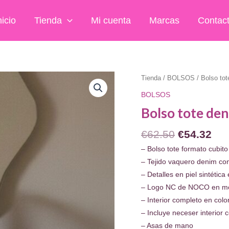
nicio
Tienda
Mi cuenta
Marcas
Contac
Tienda
/
BOLSOS
/ Bolso tot
BOLSOS
Bolso tote den
El
El
€
62.50
€
54.32
precio
pre
– Bolso tote formato cubito
original
act
– Tejido vaquero denim con
era:
es:
– Detalles en piel sintética
€62.50.
€54
– Logo NC de NOCO en me
– Interior completo en colo
– Incluye neceser interior 
– Asas de mano