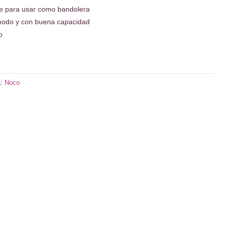
e para usar como bandolera
modo y con buena capacidad
o
a:
Noco