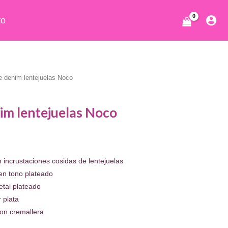
to
e denim lentejuelas Noco
im lentejuelas Noco
cio
ual
 incrustaciones cosidas de lentejuelas
 en tono plateado
.32.
tal plateado
r plata
con cremallera