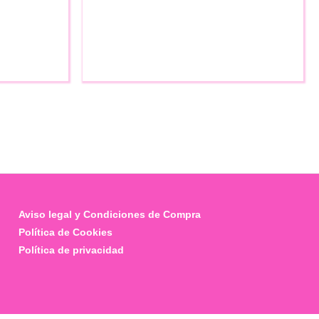
múltiples
variantes.
Las
opciones
se
pueden
elegir
en
la
página
de
producto
Aviso legal y Condiciones de Compra
Política de Cookies
Política de privacidad