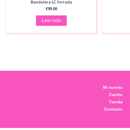
Bandolera LC forrada
€
99.00
Leer más
Mi cuenta
Carrito
Tienda
Contacto