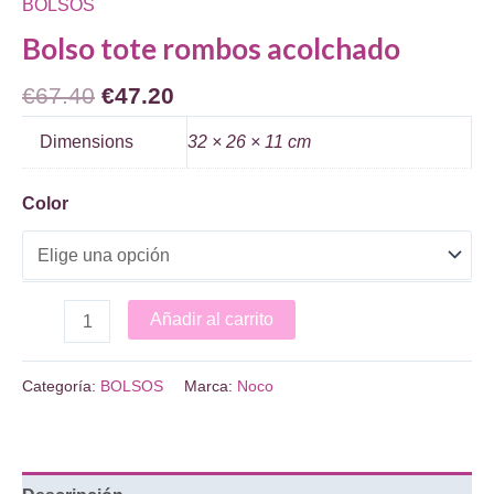
BOLSOS
Bolso tote rombos acolchado
El
El
€
67.40
€
47.20
precio
precio
Dimensions
32 × 26 × 11 cm
original
actual
era:
es:
Color
€67.40.
€47.20.
Bolso
Añadir al carrito
tote
rombos
Categoría:
BOLSOS
Marca:
Noco
acolchado
cantidad