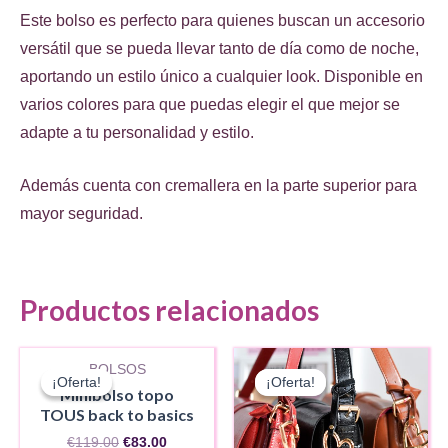
Este bolso es perfecto para quienes buscan un accesorio
versátil que se pueda llevar tanto de día como de noche,
aportando un estilo único a cualquier look. Disponible en
varios colores para que puedas elegir el que mejor se
adapte a tu personalidad y estilo.
Además cuenta con cremallera en la parte superior para
mayor seguridad.
Productos relacionados
AGOTADO
BOLSOS
¡Oferta!
¡Oferta!
¡Oferta!
¡Oferta!
Minibolso topo
TOUS back to basics
El
El
€
119.00
€
83.00