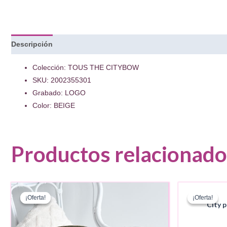
Descripción
Colección: TOUS THE CITYBOW
SKU: 2002355301
Grabado: LOGO
Color: BEIGE
Productos relacionado
¡Oferta!
¡Oferta!
¡Oferta!
¡Oferta!
City 