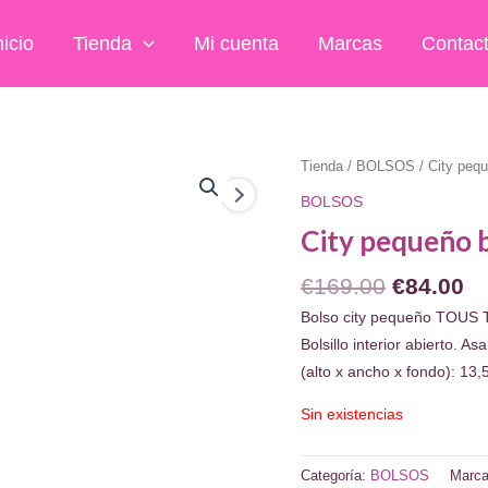
nicio
Tienda
Mi cuenta
Marcas
Contac
Tienda
/
BOLSOS
/ City peq
BOLSOS
City pequeño 
El
El
€
169.00
€
84.00
precio
pr
Bolso city pequeño TOUS Th
original
ac
Bolsillo interior abierto. 
era:
es
(alto x ancho x fondo): 13,
€169.00.
€8
Sin existencias
Categoría:
BOLSOS
Marc