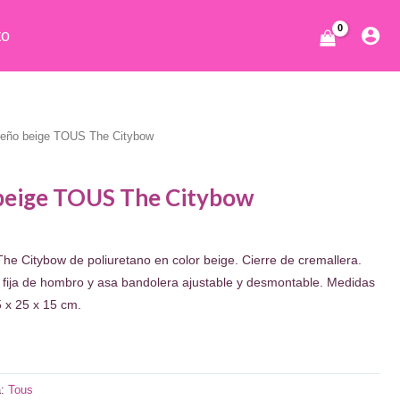
to
ueño beige TOUS The Citybow
beige TOUS The Citybow
ecio
e Citybow de poliuretano en color beige. Cierre de cremallera.
tual
Asa fija de hombro y asa bandolera ajustable y desmontable. Medidas
:
5 x 25 x 15 cm.
4.00.
a:
Tous