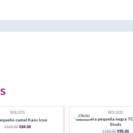
s
AGOTADO
AGOTADO
BOLSOS
BOLSOS
¡Oferta!
¡Oferta!
Bandolera pequeña negra TO
pequeño camel Kaos Icon
Studs
El
El
€
169.00
€
84.00
El
El
precio
precio
€
159.00
€
95.00