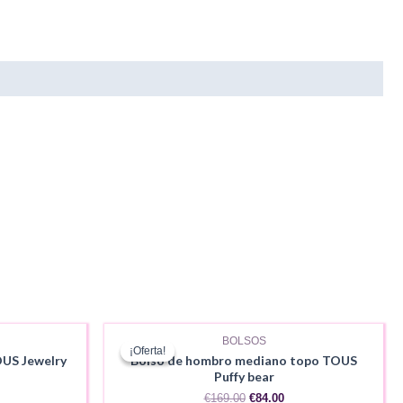
BOLSOS
¡Oferta!
¡Oferta!
US Jewelry
Bolso de hombro mediano topo TOUS
Puffy bear
El
El
€
169.00
€
84.00