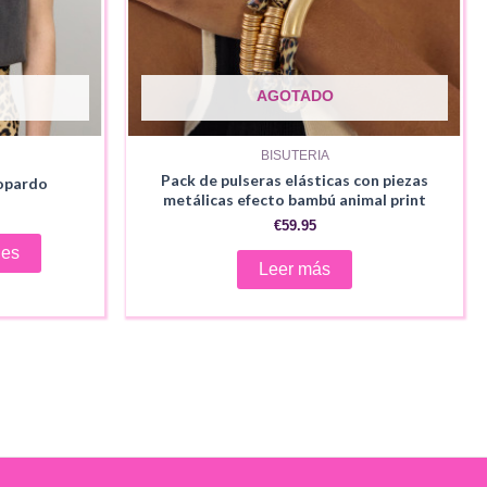
AGOTADO
BISUTERIA
Pack de pulseras elásticas con piezas
opardo
metálicas efecto bambú animal print
ecio
€
59.95
Este
ual
nes
producto
Leer más
.95.
tiene
múltiples
variantes.
Las
opciones
se
pueden
elegir