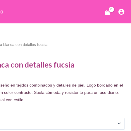
to
a blanca con detalles fucsia
ca con detalles fucsia
ecio
iseño en tejidos combinados y detalles de piel. Logo bordado en el
tual
 en color contraste. Suela cómoda y resistente para un uso diario.
:
al con estilo.
9.95.