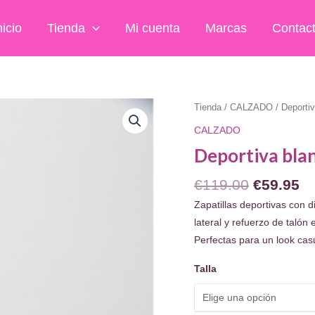
nicio
Tienda
Mi cuenta
Marcas
Contac
Tienda
/
CALZADO
/ Deportiv
CALZADO
Deportiva blan
El
El
€
119.00
€
59.95
precio
pr
Zapatillas deportivas con d
original
ac
lateral y refuerzo de talón
era:
es
Perfectas para un look casu
€119.00.
€5
Talla