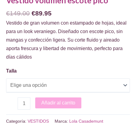
Vestido volumen escote pico
El
El
€
149.00
€
89.95
precio
precio
Vestido de gran volumen con estampado de hojas, ideal
original
actual
para un look veraniego. Diseñado con escote pico, sin
era:
es:
mangas y confección ligera. Su corte fluido y aireado
€149.00.
€89.95.
aporta frescura y libertad de movimiento, perfecto para
días cálidos
Talla
Vestido
Añadir al carrito
volumen
escote
Categoría:
VESTIDOS
Marca:
Lola Casademunt
pico
cantidad