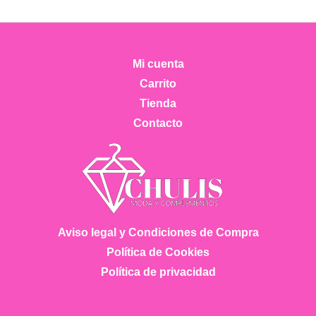
Las
opci
se
Mi cuenta
pued
Carrito
elegir
Tienda
en
Contacto
la
pági
de
produ
Aviso legal y Condiciones de Compra
Política de Cookies
Política de privacidad