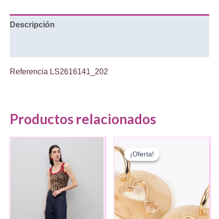
Descripción
Información adicional
Referencia
LS2616141_202
Productos relacionados
¡Oferta!
¡Oferta!