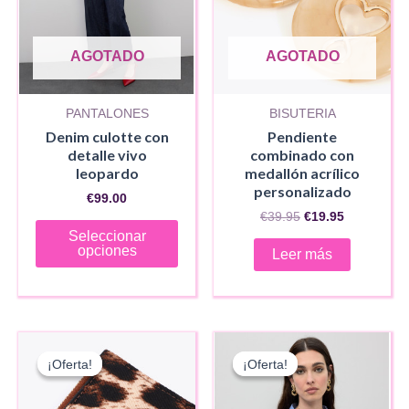
AGOTADO
AGOTADO
PANTALONES
BISUTERIA
Denim culotte con
Pendiente
detalle vivo
combinado con
leopardo
medallón acrílico
personalizado
€
99.00
El
El
€
39.95
€
19.95
Este
precio
precio
Seleccionar
original
actual
producto
opciones
Leer más
era:
es:
tiene
€39.95.
€19.95.
múltiples
variantes.
Las
¡Oferta!
¡Oferta!
¡Oferta!
¡Oferta!
opciones
se