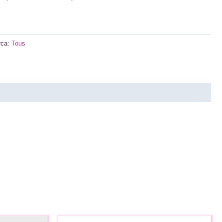
rca:
Tous
AGOTADO