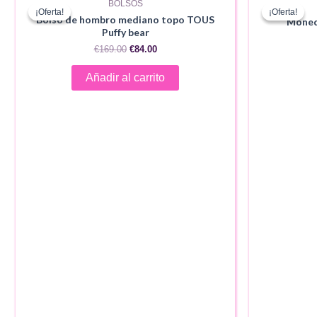
BOLSOS
¡Oferta!
¡Oferta!
¡Oferta!
¡Oferta!
Bolso de hombro mediano topo TOUS
Moned
Puffy bear
El
El
€
169.00
€
84.00
precio
precio
original
actual
Añadir al carrito
era:
es:
€169.00.
€84.00.