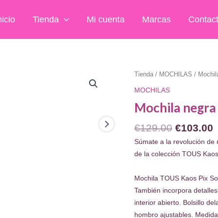
nicio
Tienda
Mi cuenta
Marcas
Contac
Tienda
/
MOCHILAS
/ Mochil
MOCHILAS
Mochila negra 
El
E
€
129.00
€
103.00
precio
p
Súmate a la revolución de
original
a
de la colección TOUS Kaos 
era:
e
€129.00.
€
Mochila TOUS Kaos Pix Soft
También incorpora detalles 
interior abierto. Bolsillo 
hombro ajustables. Medidas