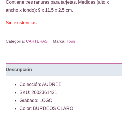
era:
es:
Contiene tres ranuras para tarjetas. Medidas (alto x
€59.00.
€41.00.
ancho x fondo): 9 x 11,5 x 2,5 cm.
Sin existencias
Categoría:
CARTERAS
Marca:
Tous
Descripción
Colección: AUDREE
SKU: 2002361421
Grabado: LOGO
Color: BURDEOS CLARO