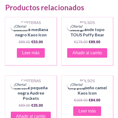
Productos relacionados
AGOTADO
CARTERAS
BOLSOS
¡Oferta!
¡Oferta!
¡Oferta!
¡Oferta!
Billetera mediana
Saca grande topo
negro Kaos Icon
TOUS Puffy Bear
El
El
El
El
€
89.00
€
53.00
€
179.00
€
89.00
precio
precio
precio
precio
original
actual
original
actual
Leer más
Añadir al carrito
era:
es:
era:
es:
€89.00.
€53.00.
€179.00.
€89.00.
AGOTADO
CARTERAS
BOLSOS
¡Oferta!
¡Oferta!
¡Oferta!
¡Oferta!
Cartera pequeña
City pequeño camel
negra Audree
Kaos Icon
Pockets
El
El
€
169.00
€
84.00
precio
precio
El
El
€
89.00
€
35.00
original
actual
precio
precio
Leer más
era:
es:
original
actual
Añadir al carrito