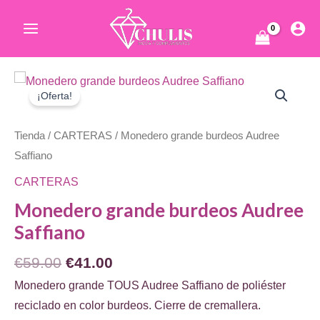
Ir
al
Main
contenido
Menu
ar
¡Oferta!
Tienda
/
CARTERAS
/ Monedero grande burdeos Audree
Saffiano
CARTERAS
Monedero grande burdeos Audree
ar
Saffiano
El
El
€
59.00
€
41.00
precio
precio
Monedero grande TOUS Audree Saffiano de poliéster
original
actual
reciclado en color burdeos. Cierre de cremallera.