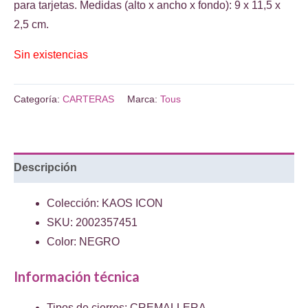
€79.00.
€47.00.
para tarjetas. Medidas (alto x ancho x fondo): 9 x 11,5 x
2,5 cm.
Sin existencias
Categoría:
CARTERAS
Marca:
Tous
Descripción
Colección: KAOS ICON
SKU: 2002357451
Color: NEGRO
Información técnica
Tipos de cierres: CREMALLERA