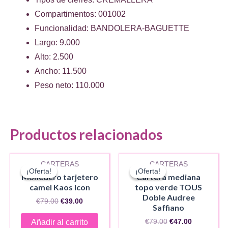
Compartimentos: 001002
Funcionalidad: BANDOLERA-BAGUETTE
Largo: 9.000
Alto: 2.500
Ancho: 11.500
Peso neto: 110.000
Productos relacionados
CARTERAS
CARTERAS
¡Oferta!
¡Oferta!
¡Oferta!
¡Oferta!
Monedero tarjetero
Cartera mediana
camel Kaos Icon
topo verde TOUS
Doble Audree
El
El
€
79.00
€
39.00
Saffiano
precio
precio
original
actual
El
El
€
79.00
€
47.00
Añadir al carrito