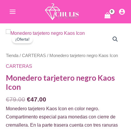
Ir
al
Main
contenido
Menu
ar
¡Oferta!
Tienda
/
CARTERAS
/ Monedero tarjetero negro Kaos Icon
CARTERAS
Monedero tarjetero negro Kaos
Icon
ar
El
El
€
79.00
€
47.00
precio
precio
Monedero tarjetero Kaos Icon en color negro.
original
actual
Compartimento especial para monedas con cierre de
era:
es:
cremallera. En la parte trasera cuenta con tres ranuras