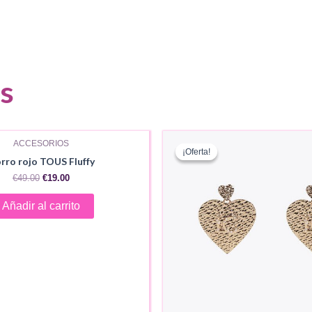
s
ACCESORIOS
¡Oferta!
¡Oferta!
rro rojo TOUS Fluffy
El
El
€
49.00
€
19.00
precio
precio
original
actual
Añadir al carrito
era:
es:
€49.00.
€19.00.