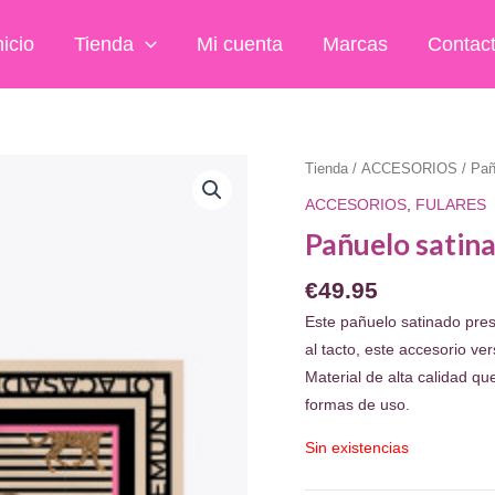
nicio
Tienda
Mi cuenta
Marcas
Contac
Tienda
/
ACCESORIOS
/ Pañ
ACCESORIOS
,
FULARES
Pañuelo satina
€
49.95
Este pañuelo satinado pre
al tacto, este accesorio ve
Material de alta calidad qu
formas de uso.
Sin existencias