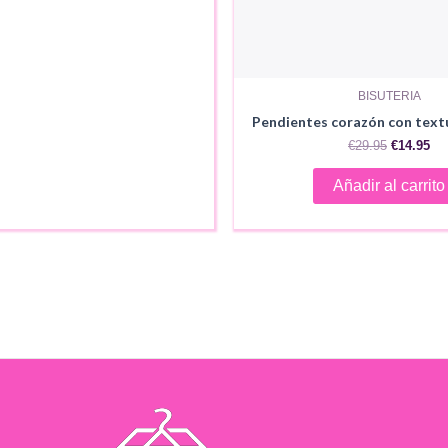
BISUTERIA
Pendientes corazón con text
El
El
€
29.95
€
14.95
precio
pr
original
act
Añadir al carrito
era:
es:
€29.95.
€14