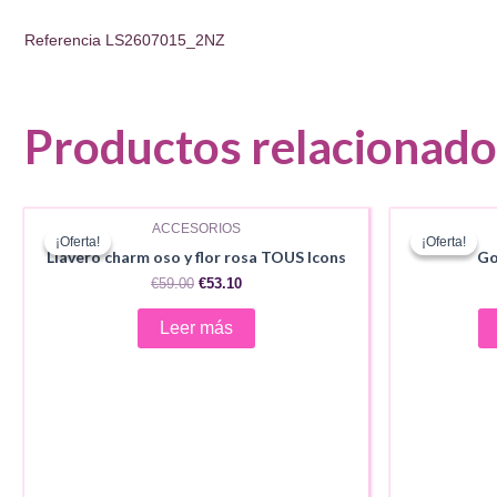
Referencia
LS2607015_2NZ
Productos relacionado
AGOTADO
ACCESORIOS
¡Oferta!
¡Oferta!
¡Oferta!
¡Oferta!
Llavero charm oso y flor rosa TOUS Icons
Go
El
El
€
59.00
€
53.10
precio
precio
original
actual
Leer más
era:
es:
€59.00.
€53.10.