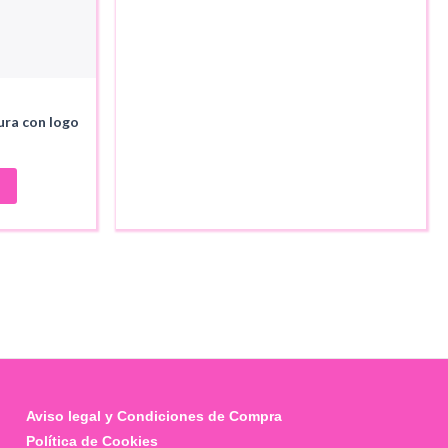
ura con logo
ecio
ual
.95.
Aviso legal y Condiciones de Compra
Política de Cookies