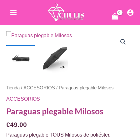
Ir
al
Main
contenido
Menu
ar
Tienda
/
ACCESORIOS
/ Paraguas plegable Milosos
ar
ACCESORIOS
Paraguas plegable Milosos
€
49.00
Paraguas plegable TOUS Milosos de poliéster.