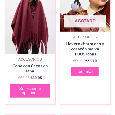
AGOTADO
ACCESORIOS
Llavero charm oso y
corazón malva
TOUS Icons
ACCESORIOS
El
El
€
59.00
€
53.10
precio
precio
Capa con flecos en
original
actual
lana
Leer más
era:
es:
El
El
€
59.95
€
39.95
€59.00.
€53.10.
precio
precio
Este
original
actual
Seleccionar
era:
es:
producto
opciones
€59.95.
€39.95.
tiene
AGOTADO
AGOTADO
múltiples
variantes.