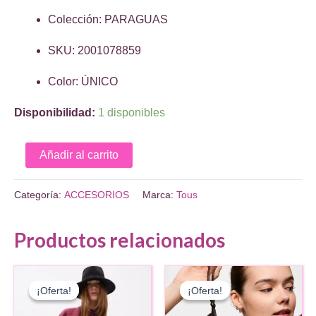
Colección: PARAGUAS
SKU: 2001078859
Color: ÚNICO
Disponibilidad:
1 disponibles
Paraguas
Añadir al carrito
plegable
Milosos
Categoría:
ACCESORIOS
Marca:
Tous
cantidad
Productos relacionados
¡Oferta!
¡Oferta!
¡Oferta!
¡Oferta!