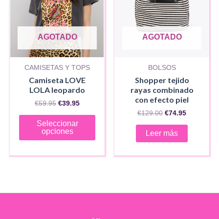
en
la
pági
AGOTADO
AGOTADO
de
produ
CAMISETAS Y TOPS
BOLSOS
Camiseta LOVE
Shopper tejido
LOLA leopardo
rayas combinado
con efecto piel
El
El
€
59.95
€
39.95
precio
precio
El
El
€
129.00
€
74.95
Este
original
actual
precio
precio
Seleccionar
era:
es:
original
actual
producto
opciones
Leer más
€59.95.
€39.95.
era:
es:
tiene
€129.00.
€74.95.
múltiples
variantes.
Las
opciones
se