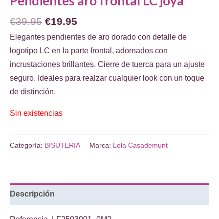
Pendientes aro frontal LC joya
El
El
€
39.95
€
19.95
precio
precio
Elegantes pendientes de aro dorado con detalle de
original
actual
logotipo LC en la parte frontal, adornados con
era:
es:
incrustaciones brillantes. Cierre de tuerca para un ajuste
€39.95.
€19.95.
seguro. Ideales para realzar cualquier look con un toque
de distinción.
Sin existencias
Categoría:
BISUTERIA
Marca:
Lola Casademunt
Descripción