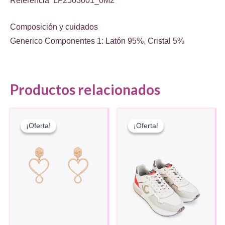
Referencia
LF2503001_0M2
Composición y cuidados
Generico Componentes 1: Latón 95%, Cristal 5%
Productos relacionados
¡Oferta!
¡Oferta!
¡Oferta!
¡Oferta!