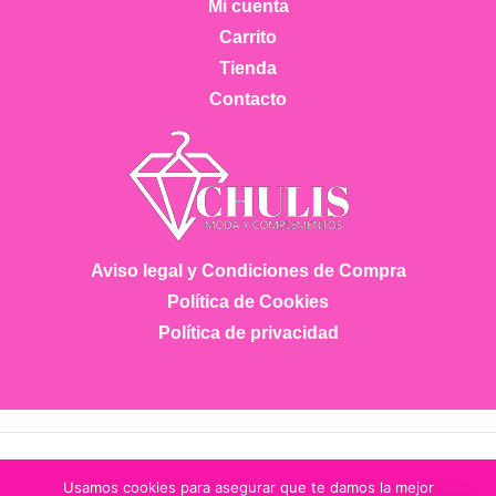
Mi cuenta
pueden
Carrito
elegir
Tienda
en
Contacto
la
página
de
producto
Aviso legal y Condiciones de Compra
Política de Cookies
Política de privacidad
Copyright © 2026 Chulis Moda
Usamos cookies para asegurar que te damos la mejor