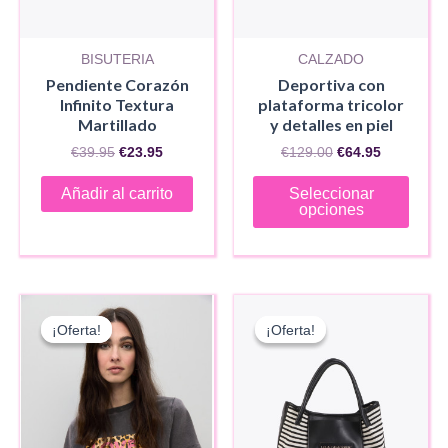
BISUTERIA
CALZADO
Pendiente Corazón
Deportiva con
Infinito Textura
plataforma tricolor
Martillado
y detalles en piel
El
El
El
El
€
39.95
€
23.95
€
129.00
€
64.95
precio
precio
precio
precio
Este
original
actual
original
actual
Añadir al carrito
Seleccionar
era:
es:
era:
es:
produ
opciones
€39.95.
€23.95.
€129.00.
€64.95.
tiene
múlti
varia
Las
¡Oferta!
¡Oferta!
¡Oferta!
¡Oferta!
opci
se
pued
elegir