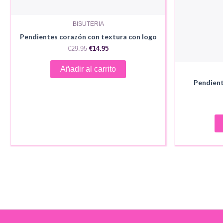
BISUTERIA
Pendientes corazón con textura con logo
El
El
€
29.95
€
14.95
precio
precio
original
actual
Añadir al carrito
era:
es:
€29.95.
€14.95.
Pendient