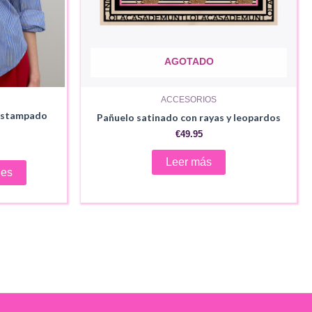
AGOTADO
ACCESORIOS
 estampado
Pañuelo satinado con rayas y leopardos
€
49.95
ecio
Leer más
Este
tual
nes
:
producto
9.95.
tiene
múltiples
variantes.
Las
opciones
se
pueden