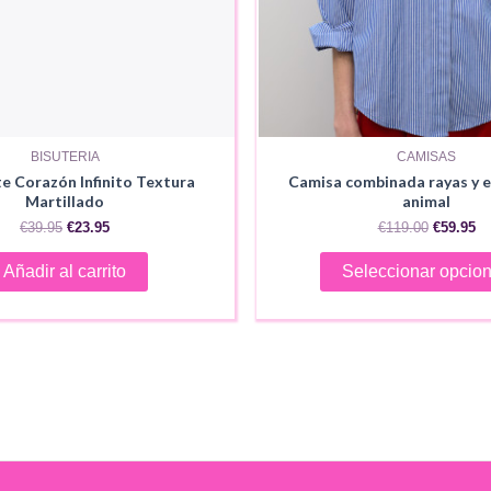
BISUTERIA
CAMISAS
e Corazón Infinito Textura
Camisa combinada rayas y
Martillado
animal
El
El
El
El
€
39.95
€
23.95
€
119.00
€
59.95
precio
precio
precio
pr
original
actual
original
ac
Añadir al carrito
Seleccionar opcio
era:
es:
era:
es
€39.95.
€23.95.
€119.00.
€5