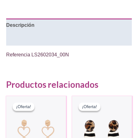
con
solapa
cantidad
Descripción
Información adicional
Referencia
LS2602034_00N
Productos relacionados
¡Oferta!
¡Oferta!
¡Oferta!
¡Oferta!