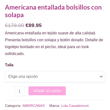
Americana entallada bolsillos con
solapa
El
El
€
179.00
€
89.95
precio
precio
Americana entallada en tejido suave de alta calidad.
original
actual
Presenta bolsillos con solapa y botón dorado. Detalle de
era:
es:
logotipo bordado en el pecho, ideal para un look
€179.00.
€89.95.
sofisticado.
Talla
Americana
Añadir al carrito
entallada
bolsillos
Categoría:
AMERICANAS
Marca:
Lola Casademunt