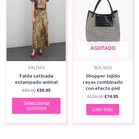
AGOTADO
FALDAS
BOLSOS
Falda satinada
Shopper tejido
estampado animal
rayas combinado
con efecto piel
El
El
€
99.00
€
59.95
precio
precio
El
El
€
129.00
€
74.95
Este
original
actual
precio
precio
Seleccionar
era:
es:
original
actual
producto
opciones
Leer más
€99.00.
€59.95.
era:
es:
tiene
€129.00.
€74.95.
múltiples
variantes.