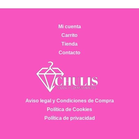
Las
opciones
se
Mi cuenta
pueden
Carrito
elegir
Tienda
en
Contacto
la
página
de
producto
Aviso legal y Condiciones de Compra
Política de Cookies
Política de privacidad