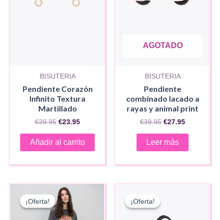
AGOTADO
BISUTERIA
BISUTERIA
Pendiente Corazón
Pendiente
Infinito Textura
combinado lacado a
Martillado
rayas y animal print
El
El
El
El
€
39.95
€
23.95
€
39.95
€
27.95
precio
precio
precio
precio
original
actual
original
actual
Añadir al carrito
Leer más
era:
es:
era:
es:
€39.95.
€23.95.
€39.95.
€27.95.
¡Oferta!
¡Oferta!
¡Oferta!
¡Oferta!