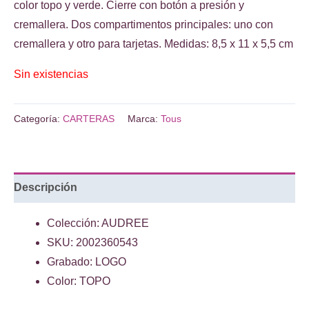
original
actual
color topo y verde. Cierre con botón a presión y
era:
es:
cremallera. Dos compartimentos principales: uno con
€79.00.
€47.00.
cremallera y otro para tarjetas. Medidas: 8,5 x 11 x 5,5 cm
Sin existencias
Categoría:
CARTERAS
Marca:
Tous
Descripción
Colección: AUDREE
SKU: 2002360543
Grabado: LOGO
Color: TOPO