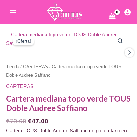
Ir
al
Main
contenido
Menu
ar
¡Oferta!
Tienda
/
CARTERAS
/ Cartera mediana topo verde TOUS
Doble Audree Saffiano
CARTERAS
ar
Cartera mediana topo verde TOUS
Doble Audree Saffiano
El
El
€
79.00
€
47.00
precio
precio
Cartera TOUS Doble Audree Saffiano de poliuretano en