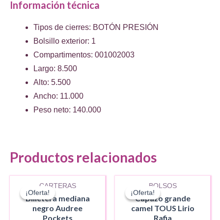
Información técnica
Tipos de cierres: BOTÓN PRESIÓN
Bolsillo exterior: 1
Compartimentos: 001002003
Largo: 8.500
Alto: 5.500
Ancho: 11.000
Peso neto: 140.000
Productos relacionados
AGOTADO
CARTERAS
BOLSOS
¡Oferta!
¡Oferta!
¡Oferta!
¡Oferta!
Billetera mediana
Capazo grande
negro Audree
camel TOUS Lirio
Pockets
Rafia