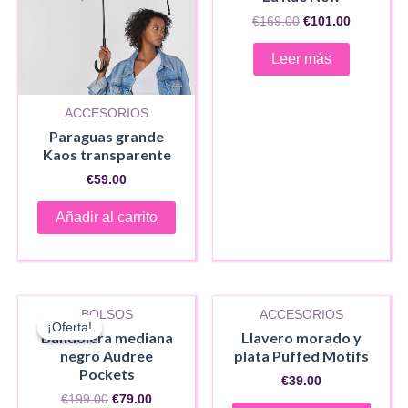
El
El
€
169.00
€
101.00
precio
precio
original
actual
Leer más
era:
es:
€169.00.
€101.00.
ACCESORIOS
Paraguas grande
Kaos transparente
€
59.00
Añadir al carrito
AGOTADO
BOLSOS
ACCESORIOS
¡Oferta!
¡Oferta!
Bandolera mediana
Llavero morado y
negro Audree
plata Puffed Motifs
Pockets
€
39.00
El
El
€
199.00
€
79.00