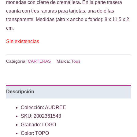
era:
es:
monedas con cierre de cremallera. En la parte trasera
€49.00.
€34.00.
cuanta con tres ranuras para tarjetas, una de ellas
transparente. Medidas (alto x ancho x fondo): 8 x 11,5 x 2
cm.
Sin existencias
Categoría:
CARTERAS
Marca:
Tous
Descripción
Colección: AUDREE
SKU: 2002361543
Grabado: LOGO
Color: TOPO