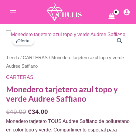
Ir
al
Main
contenido
Menu
ar
¡Oferta!
Tienda
/
CARTERAS
/ Monedero tarjetero azul topo y verde
Audree Saffiano
CARTERAS
Monedero tarjetero azul topo y
ar
verde Audree Saffiano
El
El
€
49.00
€
34.00
precio
precio
Monedero tarjetero TOUS Audree Saffiano de poliuretano
original
actual
en color topo y verde. Compartimento especial para