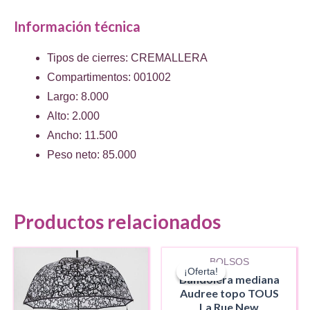
Información técnica
Tipos de cierres: CREMALLERA
Compartimentos: 001002
Largo: 8.000
Alto: 2.000
Ancho: 11.500
Peso neto: 85.000
Productos relacionados
AGOTADO
BOLSOS
¡Oferta!
¡Oferta!
Bandolera mediana
Audree topo TOUS
La Rue New