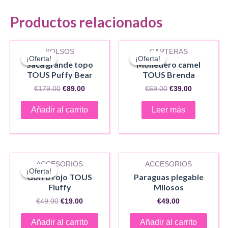
Productos relacionados
AGOTADO
BOLSOS
CARTERAS
¡Oferta!
¡Oferta!
¡Oferta!
¡Oferta!
Saca grande topo
Monedero camel
TOUS Puffy Bear
TOUS Brenda
El
El
El
El
€
179.00
€
89.00
€
69.00
€
39.00
precio
precio
precio
precio
original
actual
original
actual
Añadir al carrito
Leer más
era:
es:
era:
es:
€179.00.
€89.00.
€69.00.
€39.00.
ACCESORIOS
ACCESORIOS
¡Oferta!
¡Oferta!
Gorro rojo TOUS
Paraguas plegable
Fluffy
Milosos
El
El
€
49.00
€
19.00
€
49.00
precio
precio
original
actual
Añadir al carrito
Añadir al carrito