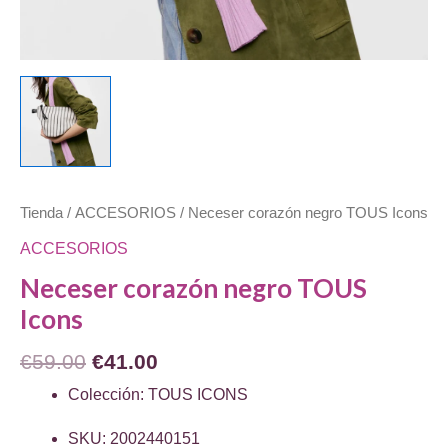
Tienda
/
ACCESORIOS
/ Neceser corazón negro TOUS Icons
ACCESORIOS
Neceser corazón negro TOUS
Icons
El
El
€
59.00
€
41.00
precio
precio
Colección: TOUS ICONS
original
actual
SKU: 2002440151
era:
es: