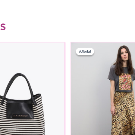
s
¡Oferta!
¡Oferta!