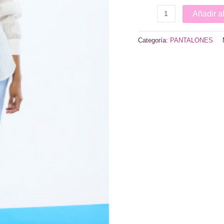
Pantalón
Añadir al
campanita
botones
Categoría:
PANTALONES
cantidad