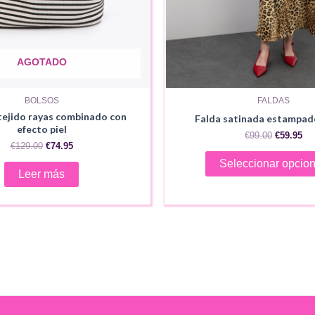
AGOTADO
BOLSOS
FALDAS
tejido rayas combinado con
Falda satinada estampad
efecto piel
El
El
€
99.00
€
59.95
El
El
€
129.00
€
74.95
precio
pr
precio
precio
original
act
Seleccionar opcio
original
actual
era:
es:
Leer más
era:
es:
€99.00.
€59
€129.00.
€74.95.