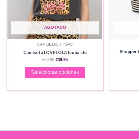
AGOTADO
CAMISETAS Y TOPS
Shopper 
Camiseta LOVE LOLA leopardo
El
El
€
59.95
€
39.95
precio
precio
Este
original
actual
Seleccionar opciones
era:
es:
producto
€59.95.
€39.95.
tiene
múltiples
variantes.
Las
opciones
se
pueden
elegir