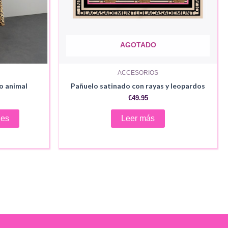
AGOTADO
ACCESORIOS
o animal
Pañuelo satinado con rayas y leopardos
€
49.95
ecio
Este
ual
nes
Leer más
producto
.95.
tiene
múltiples
variantes.
Las
opciones
se
pueden
elegir