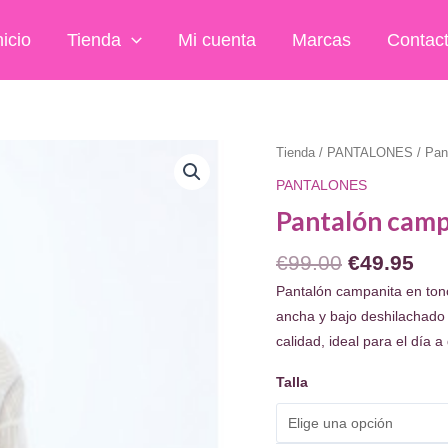
nicio
Tienda
Mi cuenta
Marcas
Contac
Tienda
/
PANTALONES
/ Pan
PANTALONES
Pantalón camp
El
El
€
99.00
€
49.95
precio
pre
Pantalón campanita en tono
original
act
ancha y bajo deshilachado 
era:
es:
calidad, ideal para el día 
€99.00.
€49
Talla