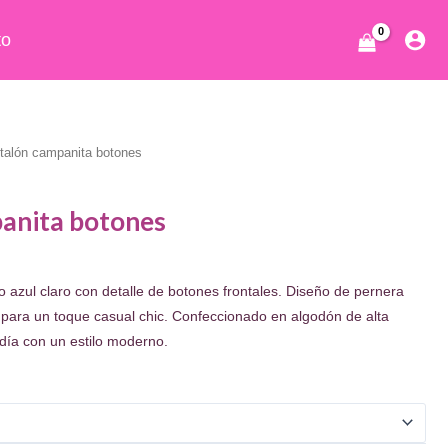
to
talón campanita botones
anita botones
cio
 azul claro con detalle de botones frontales. Diseño de pernera
ual
para un toque casual chic. Confeccionado en algodón de alta
a día con un estilo moderno.
.95.