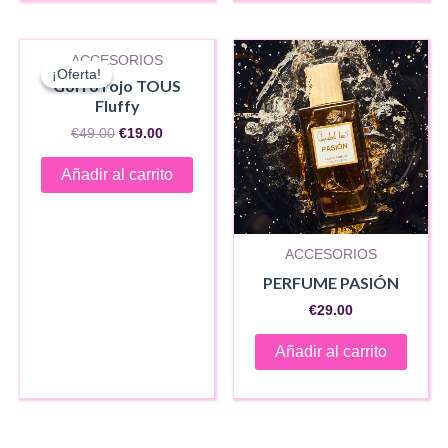
ACCESORIOS
¡Oferta!
¡Oferta!
Gorro rojo TOUS
Fluffy
El
El
€
49.00
€
19.00
precio
precio
original
actual
Añadir al carrito
era:
es:
€49.00.
€19.00.
ACCESORIOS
PERFUME PASIÓN
€
29.00
Añadir al carrito