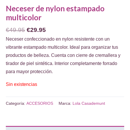
Neceser de nylon estampado
multicolor
El
El
€
49.95
€
29.95
precio
precio
Neceser confeccionado en nylon resistente con un
original
actual
vibrante estampado multicolor. Ideal para organizar tus
era:
es:
productos de belleza. Cuenta con cierre de cremallera y
€49.95.
€29.95.
tirador de piel sintética. Interior completamente forrado
para mayor protección.
Sin existencias
Categoría:
ACCESORIOS
Marca:
Lola Casademunt